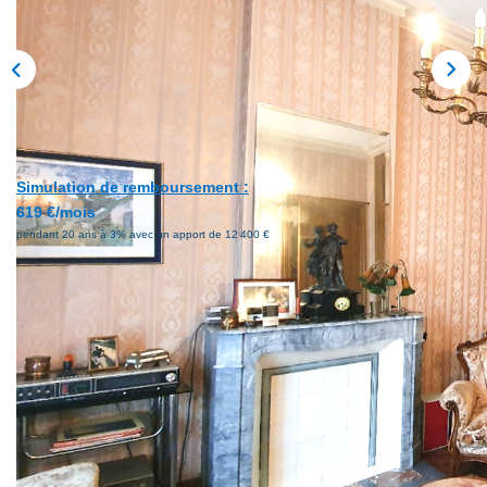
Simulation de remboursement :
619 €/mois
pendant 20 ans à 3% avec un apport de 12 400 €
Description
Réf : 2405
Payé entre -20% et -60% de frais par rapport à la
concurrence !!!
EXCLUSIVITE AGENCE !!!!!