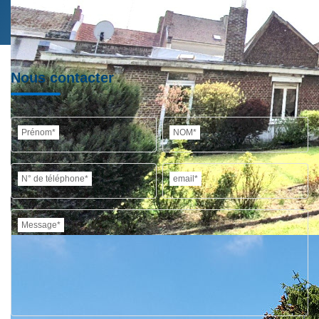
Nous contacter
Prénom*
NOM*
N° de téléphone*
email*
Message*