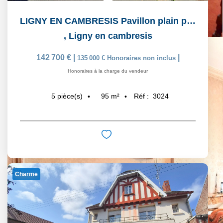
LIGNY EN CAMBRESIS Pavillon plain pied
,
Ligny en cambresis
142 700 €
|
|
135 000 €
Honoraires non inclus
Honoraires à la charge du vendeur
95
m²
Réf :
3024
5
pièce(s)
Charme