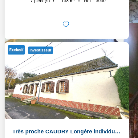
138
m²
Réf :
3030
7
pièce(s)
Exclusif
Investisseur
Très proche CAUDRY Longère individuelle louée