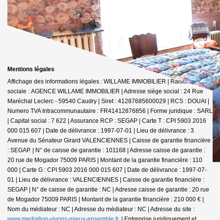
Mentions légales
Affichage des informations légales : WILLAME IMMOBILIER | Raison
sociale : AGENCE WILLAME IMMOBILIER | Adresse siège social : 24 Rue
Maréchal Leclerc - 59540 Caudry | Siret : 41287685600029 | RCS : DOUAI |
Numero TVA Intracommunautaire : FR41412876856 | Forme juridique : SARL
| Capital social : 7 622 | Assurance RCP : SEGAP |
Carte T : CPI 5903 2016
000 015 607 | Date de délivrance : 1997-07-01 | Lieu de délivrance : 3
Avenue du Sénateur Girard VALENCIENNES | Caisse de garantie financière
: SEGAP. | N° de caisse de garantie : 101168 | Adresse caisse de garantie :
20 rue de Mogador 75009 PARIS | Montant de la garantie financière : 110
000 | Carte G : CPI 5903 2016 000 015 607 | Date de délivrance : 1997-07-
01 | Lieu de délivrance : VALENCIENNES | Caisse de garantie financière :
SEGAP | N° de caisse de garantie : NC | Adresse caisse de garantie : 20 rue
de Mogador 75009 PARIS | Montant de la garantie financière : 210 000 € |
Nom du médiateur : NC | Adresse du médiateur : NC | Adresse du site :
www.mediation-vivons-mieux-ensemble.fr.
|
Entreprise juridiquement et