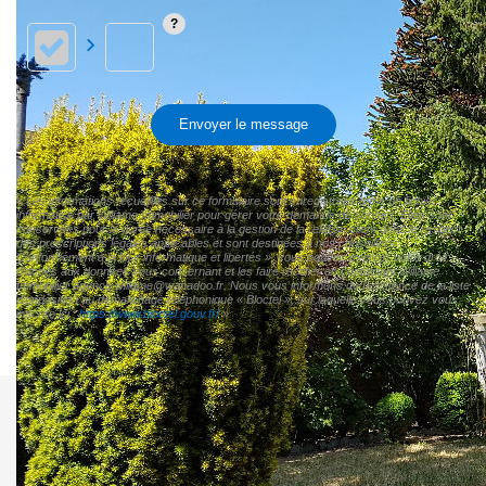
Envoyer le message
« Les informations recueillies sur ce formulaire sont enregistrées dans un fichier
informatisé par Willame Immobilier pour gérer votre demande de contact. Elles sont
conservées pour la durée nécessaire à la gestion de la relation client dans le respect
des prescriptions légales applicables et sont destinées à nos conseillers
Conformément à la loi « informatique et libertés », vous pouvez exercer votre droit
d'accès aux données vous concernant et les faire rectifier en contactant Willame
Immobilier agence.willame@wanadoo.fr. Nous vous informons de l'existence de la liste
d'opposition au démarchage téléphonique « Bloctel », sur laquelle vous pouvez vous
inscrire ici :
https://www.bloctel.gouv.fr/
»