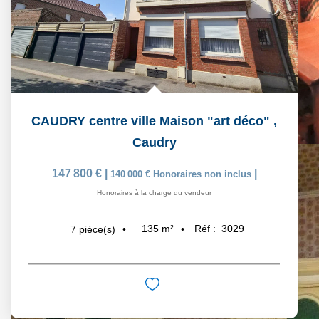
CAUDRY centre ville Maison "art déco"
,
Caudry
147 800 €
|
|
140 000 €
Honoraires non inclus
Honoraires à la charge du vendeur
135
m²
Réf :
3029
7
pièce(s)