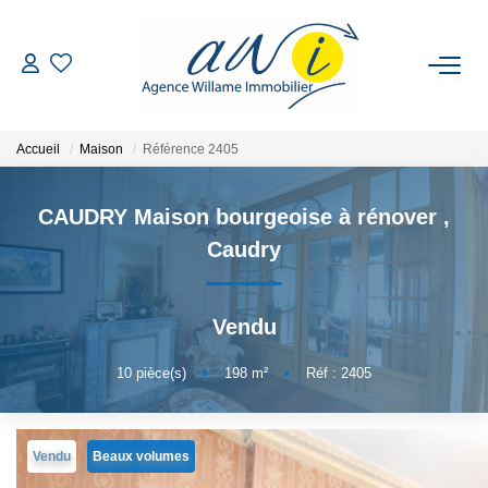
VENTE
Accueil
Maison
Référence 2405
LOCATION
CAUDRY Maison bourgeoise à rénover
,
GESTION
Caudry
ESTIMATION
Vendu
CONTACT
10
pièce(s)
•
198
m²
•
Réf : 2405
EXTRANET
Vendu
Beaux volumes