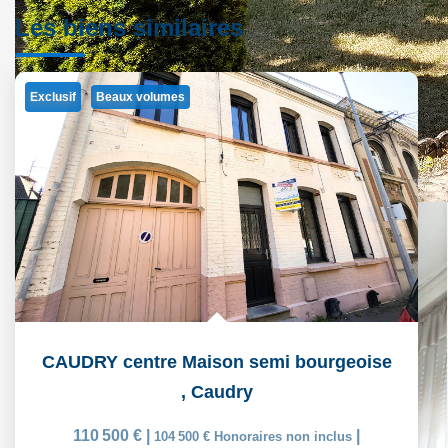
Les biens similaires
Exclusif
Beaux volumes
CAUDRY centre Maison semi bourgeoise
,
Caudry
110 500 €
|
|
104 500 €
Honoraires non inclus