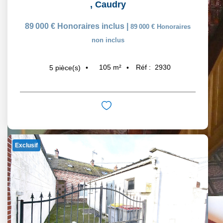
,
Caudry
89 000 €
Honoraires inclus
|
89 000 €
Honoraires
non inclus
105
m²
Réf :
2930
5
pièce(s)
Exclusif