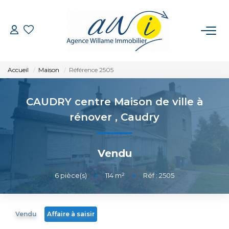
VENTE
Accueil
Maison
Référence 2505
LOCATION
CAUDRY centre Maison de ville à
GESTION
rénover
,
Caudry
ESTIMATION
Vendu
CONTACT
6
pièce(s)
•
114
m²
•
Réf : 2505
EXTRANET
Vendu
Affaire à saisir