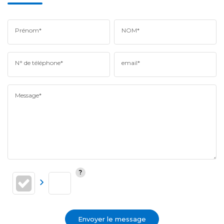
Prénom*
NOM*
N° de téléphone*
email*
Message*
Envoyer le message