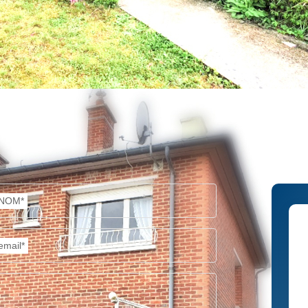
NOM*
email*