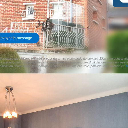
nvoyer le message
 informatisé par Willame Immobilier pour gérer votre demande de contact. Elles sont conservées
 à la loi « informatique et libertés », vous pouvez exercer votre droit d'accès aux données vo
sition au démarchage téléphonique « Bloctel », sur laquelle vous pouvez vous inscrire ici :
h