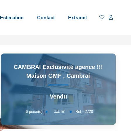
Estimation
Contact
Extranet
CAMBRAI Exclusivité agence !!!
Maison GMF
,
Cambrai
Vendu
111
m²
6
pièce(s)
Réf :
2720