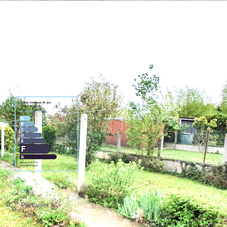
un salon ou chambre, une salle d'eau, un w.c.
renier aménageable.
en pelouse sur 497 m², QUARTIER PRISE !!!!
cquéreurs
Partager
Calculer mon budget