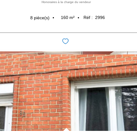
Honoraires à la charge du vendeur
160
m²
Réf :
2996
8
pièce(s)