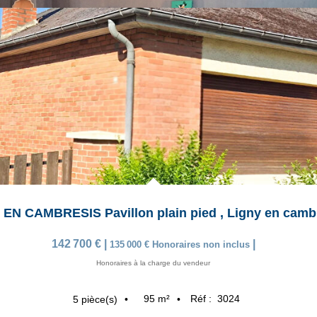
 EN CAMBRESIS Pavillon plain pied
,
Ligny en camb
142 700 €
|
|
135 000 €
Honoraires non inclus
Honoraires à la charge du vendeur
95
m²
Réf :
3024
5
pièce(s)