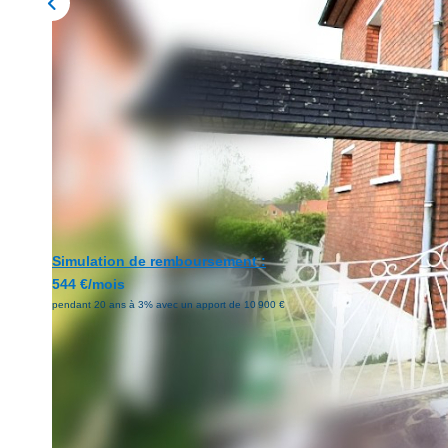
Simulation de remboursement :
544 €/mois
pendant 20 ans à 3% avec un apport de 10 900 €
Description
Réf : 2720
Economisez entre -20% et 60% de frais d'agence par rapport 