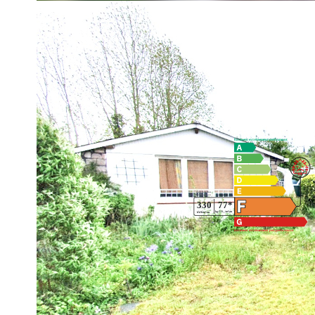
Ent. sur vestibule, un séjour-cuisine ouverte avec meubles, 
Etage : Palier, 3 chs, un bureau (ou chambre), un w.c., un g
C/C au gaz, grand garage avec accès 2 rues, terrain clos 
Prix : 109 000 € net vendeur + 5 732 € honoraires charges a
Diagnostics énergétiques
Imprimer