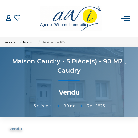
VENTE
Accueil
Maison
Référence 1825
LOCATION
Maison Caudry - 5 Pièce(s) - 90 M2
,
GESTION
Caudry
ESTIMATION
Vendu
CONTACT
5
pièce(s)
•
90
m²
•
Réf : 1825
EXTRANET
Vendu