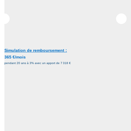
Simulation de remboursement :
365 €/mois
pendant 20 ans à 3% avec un apport de 7 318 €
Description
Réf : WB01049
CAUDRY
Maison de ville rénovée, comp. :