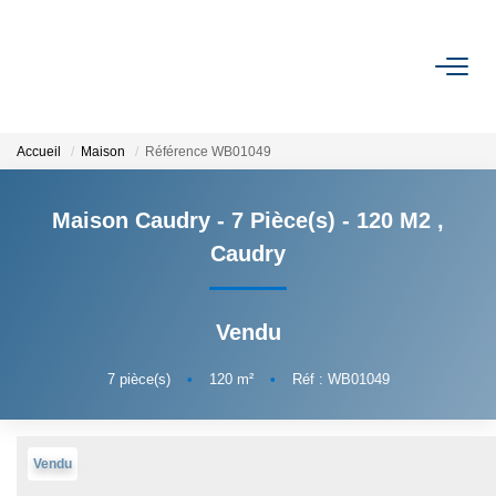
VENTE
Accueil
Maison
Référence WB01049
LOCATION
Maison Caudry - 7 Pièce(s) - 120 M2
,
GESTION
Caudry
ESTIMATION
Vendu
CONTACT
7
pièce(s)
•
120
m²
•
Réf : WB01049
EXTRANET
Vendu