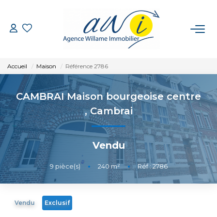
VENTE
Accueil
Maison
Référence 2786
LOCATION
CAMBRAI Maison bourgeoise centre
GESTION
,
Cambrai
ESTIMATION
Vendu
CONTACT
9
pièce(s)
•
240
m²
•
Réf : 2786
EXTRANET
Vendu
Exclusif