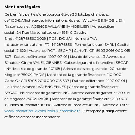
Mentions légales
Ce bien fait partie d'une copropriété de 30 lots.Les charges annuelles sont
de 1100€.
Affichage des informations légales : WILLAME IMMOBILIER |
Raison sociale : AGENCE WILLAME IMMOBILIER | Adresse siège
social : 24 Rue Maréchal Leclerc - 59540 Caudry |
Siret : 41287685600029 | RCS : DOUAI | Numero TVA
Intracommunautaire : FR41412876856 | Forme juridique : SARL | Capital
social : 7 622 | Assurance RCP : SEGAP |
Carte T : CPI 5903 2016 000 015
607 | Date de délivrance : 1997-07-01 | Lieu de délivrance : 3 Avenue du
Sénateur Girard VALENCIENNES | Caisse de garantie financière : SEGAP.
| N° de caisse de garantie : 101168 | Adresse caisse de garantie : 20 rue de
Mogador 75009 PARIS | Montant de la garantie financière : 110 000 |
Carte G : CPI 5903 2016 000 015 607 | Date de délivrance : 1997-07-01 |
Lieu de délivrance : VALENCIENNES | Caisse de garantie financière :
SEGAP | N° de caisse de garantie : NC | Adresse caisse de garantie : 20 rue
de Mogador 75009 PARIS | Montant de la garantie financière : 210 000
€ | Nom du médiateur : NC | Adresse du médiateur : NC | Adresse du site :
www.mediation-vivons-mieux-ensemble.fr.
|
Entreprise juridiquement
et financièrement indépendante