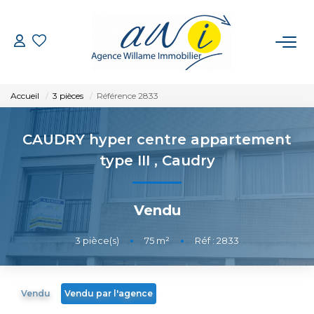
VENTE
Accueil
3 pièces
Référence 2833
LOCATION
CAUDRY hyper centre appartement
GESTION
type III
,
Caudry
ESTIMATION
Vendu
CONTACT
3
pièce(s)
•
75
m²
•
Réf : 2833
EXTRANET
Vendu
Vendu par l'agence