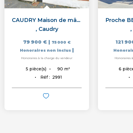
CAUDRY Maison de mâçon semi-individuelle
,
Caudry
79 900 €
|
121 90
75 000 €
|
Honoraires non inclus
Honorai
Honoraires à la charge du vendeur
Honoraires 
90
m²
5
pièce(s)
6
pièc
Réf :
2991