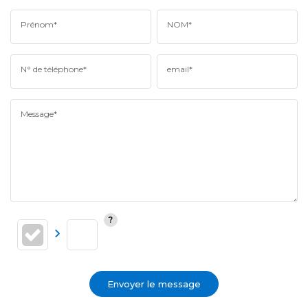
Prénom*
NOM*
N° de téléphone*
email*
Message*
Envoyer le message