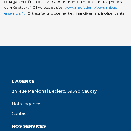
de la garantie financière : 210 000 € | Nom du médiateur : NC | Adresse
du médiateur : NC | Adresse du site :
www.mediation-vivons-mieux-
ensemble.fr.
|
Entreprise juridiquement et financièrement indépendante
L'AGENCE
24 Rue Maréchal Leclerc, 59540 Caudry
Notre agence
Contact
NOS SERVICES