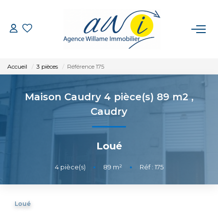
VENTE
Accueil
3 pièces
Référence 175
LOCATION
Maison Caudry 4 pièce(s) 89 m2
,
GESTION
Caudry
ESTIMATION
Loué
CONTACT
4
pièce(s)
•
89
m²
•
Réf : 175
EXTRANET
Loué