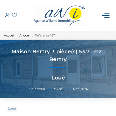
VENTE
Accueil
A louer
Référence 1674
LOCATION
Maison Bertry 3 pièce(s) 53.71 m2
,
GESTION
Bertry
ESTIMATION
Loué
CONTACT
3
pièce(s)
•
53
m²
•
Réf : 1674
EXTRANET
Loué