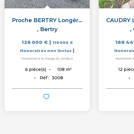
Proche BERTRY Longère individuelle rénovée
,
Bertry
,
126 000 €
|
188 44
119 000 €
|
Honoraires non inclus
Honorai
Honoraires à la charge du vendeur
Honoraires 
108
m²
6
pièce(s)
12
pièc
Réf :
3008