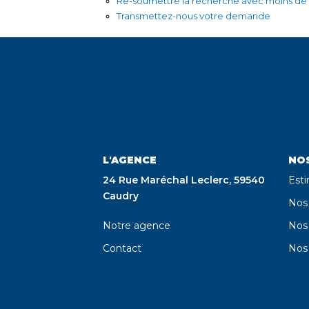
Re-soumettre la recherche avec moins de c
Transmettez-nous votre demande
L'AGENCE
NOS
24 Rue Maréchal Leclerc, 59540
Est
Caudry
Nos
Notre agence
Nos 
Contact
Nos 