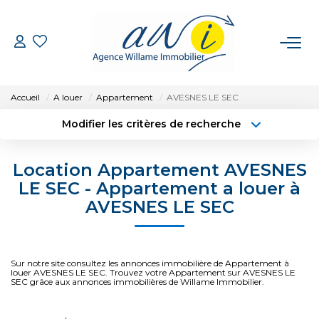
VENTE
Accueil
A louer
Appartement
AVESNES LE SEC
LOCATION
Modifier les critères de recherche
Type de transaction
Localisation
Acheter
Localisation
GESTION
Location Appartement AVESNES
Type de bien
Sélectionnez...
Surface min
LE SEC - Appartement a louer à
ESTIMATION
AVESNES LE SEC
Budget max
Plus de critères
CONTACT
Créer une alerte
Sur notre site consultez les annonces immobilière de Appartement à
louer AVESNES LE SEC. Trouvez votre Appartement sur AVESNES LE
SEC grâce aux annonces immobilières de Willame Immobilier.
EXTRANET