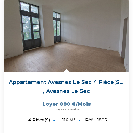
Appartement Avesnes Le Sec 4 Pièce(s) 115.50 M2
,
Avesnes Le Sec
Loyer 800 €/mois
charges comprises
116
M²
Réf :
1805
4
Pièce(s)