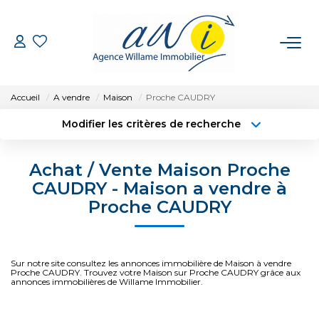
VENTE
Accueil
A vendre
Maison
Proche CAUDRY
LOCATION
Modifier les critères de recherche
Type de transaction
Localisation
Acheter
Localisation
GESTION
Achat / Vente Maison Proche
Type de bien
Sélectionnez...
Surface min
CAUDRY - Maison a vendre à
ESTIMATION
Proche CAUDRY
Budget max
Plus de critères
CONTACT
Créer une alerte
Sur notre site consultez les annonces immobilière de Maison à vendre
Proche CAUDRY. Trouvez votre Maison sur Proche CAUDRY grâce aux
annonces immobilières de Willame Immobilier.
EXTRANET